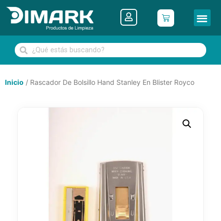
Inicio
/ Rascador De Bolsillo Hand Stanley En Blister Royco