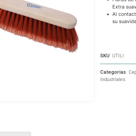
Extra suav
Al contact
su suavid
SKU
UTILI
Categorias
Cep
Industriales