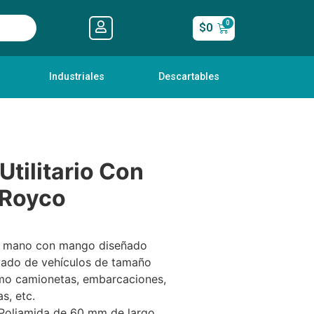
$
0
Industriales
Descartables
Utilitario Con
Royco
e mano con mango diseñado
avado de vehículos de tamaño
o camionetas, embarcaciones,
s, etc.
 Poliamida de 60 mm de largo.