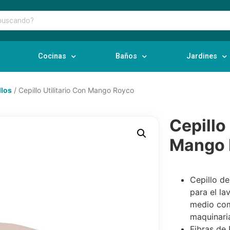
Cocinas
Baños
Jardines
llos
/ Cepillo Utilitario Con Mango Royco
Cepillo 
Mango 
Cepillo d
para el l
medio com
maquinaria
Fibras de