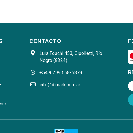
S
CONTACTO
F
Luis Toschi 453, Cipolletti, Río
Negro (8324)
R
+54 9 299 658-6879
s
info@dimark.com.ar
ento