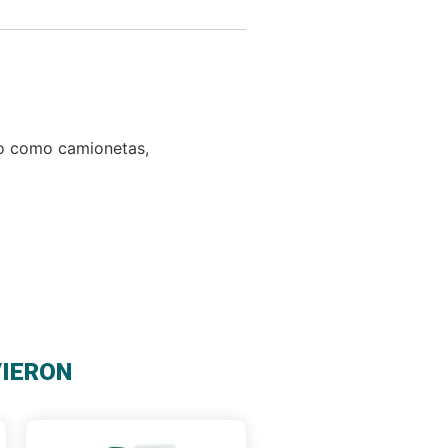
io como camionetas,
VIERON