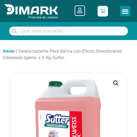
Inicio
/ Desincrustante Para Ba?os con Efecto Desodorante
Edelweiss Igienic x 5 Kg Sutter