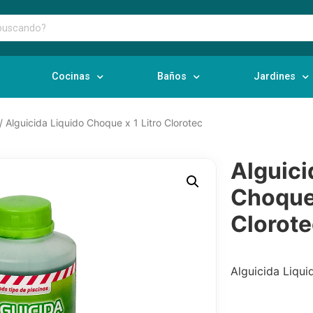
Cocinas
Baños
Jardines
/ Alguicida Liquido Choque x 1 Litro Clorotec
Alguici
Choque 
Clorot
Alguicida Liqui