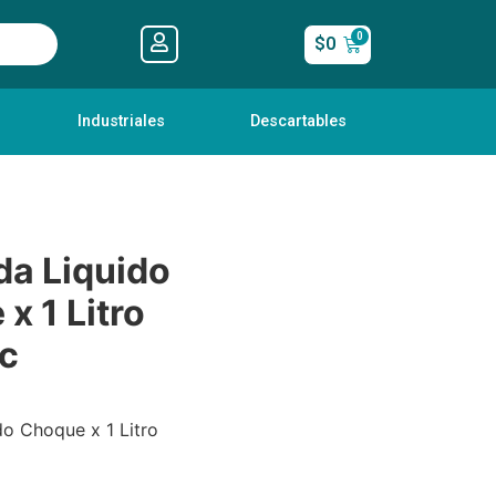
$
0
Industriales
Descartables
da Liquido
x 1 Litro
ec
do Choque x 1 Litro